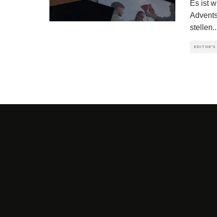
Es ist 
Advents
stellen
..
EDITOR'S