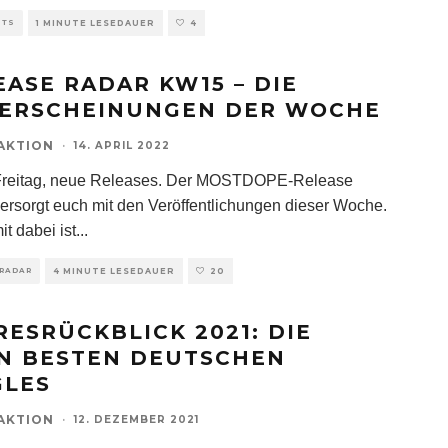
HTS
1 MINUTE LESEDAUER
4
EASE RADAR KW15 – DIE
ERSCHEINUNGEN DER WOCHE
AKTION
·
14. APRIL 2022
Freitag, neue Releases. Der MOSTDOPE-Release
ersorgt euch mit den Veröffentlichungen dieser Woche.
t dabei ist
...
 RADAR
4 MINUTE LESEDAUER
20
RESRÜCKBLICK 2021: DIE
N BESTEN DEUTSCHEN
GLES
AKTION
·
12. DEZEMBER 2021