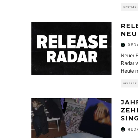
SPOTLIG
REL
NEU
RED
Neuer 
Radar v
Heute mi
RELEASE
JAH
ZEH
SIN
RED