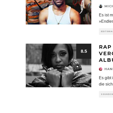
MIC
Es ist m
»Endles
EDITORIA
RAP
8.5
VER
ALB
HAN
Es gibt
die sic
SOUNDC