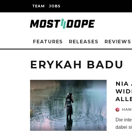
TEAM
JOBS
FEATURES
RELEASES
REVIEWS
ERYKAH BADU
NIA
WID
ALL
HAN
Die int
dabei s