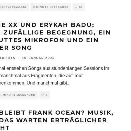
TIONALE RELEASES
3 MINUTE LESEDAUER
13
IE XX UND ERYKAH BADU:
E ZUFÄLLIGE BEGEGNUNG, EIN
UTTES MIKROFON UND EIN
ER SONG
AKTION
·
30. JANUAR 2025
l entstehen Songs aus stundenlangen Sessions im
 manchmal aus Fragmenten, die auf Tour
enkommen. Und manchmal gibt
...
1 MINUTE LESEDAUER
7
BLEIBT FRANK OCEAN? MUSIK,
 DAS WARTEN ERTRÄGLICHER
HT