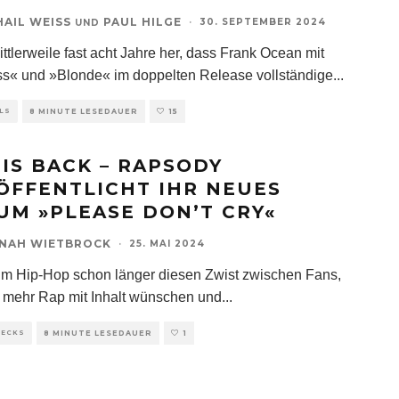
HAIL WEISS
PAUL HILGE
·
30. SEPTEMBER 2024
UND
ittlerweile fast acht Jahre her, dass Frank Ocean mit
s« und »Blonde« im doppelten Release vollständige
...
LS
8 MINUTE LESEDAUER
15
 IS BACK – RAPSODY
ÖFFENTLICHT IHR NEUES
UM »PLEASE DON’T CRY«
NAH WIETBROCK
·
25. MAI 2024
 im Hip-Hop schon länger diesen Zwist zwischen Fans,
h mehr Rap mit Inhalt wünschen und
...
HECKS
8 MINUTE LESEDAUER
1