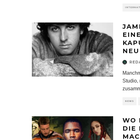
INTERNA
JAM
EIN
KAP
NEU
RED
Manchma
Studio,
zusamm
NEWS
WO 
DIE
MAC