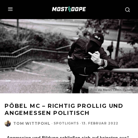
Foto via Marshl Ceron Palomino
PÖBEL MC – RICHTIG PROLLIG UND
ANGEMESSEN POLITISCH
TOM WITTPOHL
·
SPOTLIGHTS
·
13. FEBRUAR 2022
„Aggression und Bildung schließen sich auf keinsten aus“.