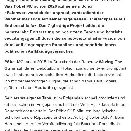
Was Pöbel MC schon 2020 auf seinem Song
»Patchworkwendekids« anpreist, verdeutlicht der
Wahlberliner auch auf seiner nagelneuen EP »Backpfeife auf
Endlosschleife«. Das 7-gliedrige Projekt bildet die
namentliche Fortsetzung seines ersten Tapes und besticht
erwartungsgemäß durch die selbstverständliche Fusion von
druckvoll eingerappten Punchlines und schnörkellosen
politischen Aufklärungsversuchen.
Pöbel MC
taucht 2015 im Dunstkreis der Rapcrew
Waving The
Guns
auf, deren Debütalbum
»
Totschlagargument
«
er prompt mit
zwei Featureparts versieht. Ihre Herkunftsstadt Rostock vereint
ihn mit der vierköpfigen Clique, die schon damals auf Pöbels
späterem Label
Audiolith
gesignt ist.
Sein erstes eigenes Tape ist im Folgenden schnell produziert und
erblickt schon im Folgejahr das Licht der Welt. Auf
»
Backpfeife auf
Dauerschleife
«
verteilt “Der Pöbler” 15 Minuten lang lyrische
Schellen an die Rapszene und eine „Welt […] voller Opfer“. Beim
Hören seiner ersten Veröffentlichung fällt Battlerap-Fans direkt
auf, dass der Emcee bei seinen stramm durchgeflowten