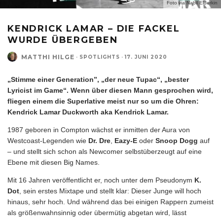
Foto via Nabil Elderkin
KENDRICK LAMAR – DIE FACKEL
WURDE ÜBERGEBEN
MATTHI HILGE
·
SPOTLIGHTS
·
17. JUNI 2020
„Stimme einer Generation”, „der neue Tupac“, „bester
Lyricist im Game“. Wenn über diesen Mann gesprochen wird,
fliegen einem die Superlative meist nur so um die Ohren:
Kendrick Lamar Duckworth aka Kendrick Lamar.
1987 geboren in Compton wächst er inmitten der Aura von
Westcoast-Legenden wie
Dr. Dre
,
Eazy-E
oder
Snoop Dogg
auf
– und stellt sich schon als Newcomer selbstüberzeugt auf eine
Ebene mit diesen Big Names.
Mit 16 Jahren veröffentlicht er, noch unter dem Pseudonym
K.
Dot
, sein erstes Mixtape und stellt klar: Dieser Junge will hoch
hinaus, sehr hoch. Und während das bei einigen Rappern zumeist
als größenwahnsinnig oder übermütig abgetan wird, lässt