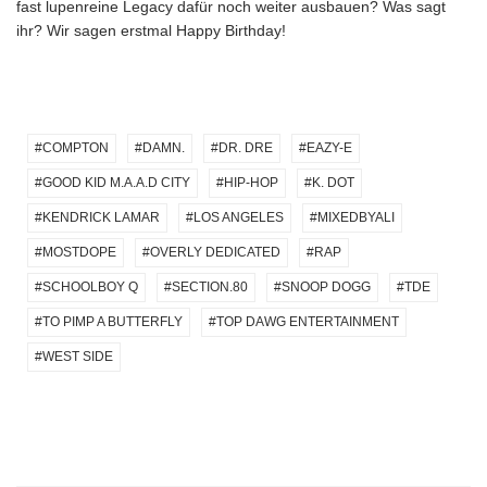
fast lupenreine Legacy dafür noch weiter ausbauen? Was sagt
ihr? Wir sagen erstmal Happy Birthday!
COMPTON
DAMN.
DR. DRE
EAZY-E
GOOD KID M.A.A.D CITY
HIP-HOP
K. DOT
KENDRICK LAMAR
LOS ANGELES
MIXEDBYALI
MOSTDOPE
OVERLY DEDICATED
RAP
SCHOOLBOY Q
SECTION.80
SNOOP DOGG
TDE
TO PIMP A BUTTERFLY
TOP DAWG ENTERTAINMENT
WEST SIDE