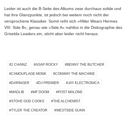
Leider ist auch die B-Seite des Albums zwar durchaus solide und
hat ihre Glanzpunkte, ist jedoch bei weitem noch nicht der
versprochene Klassiker. Somit reiht sich »Hitler Wears Hermes
VIII: Side B«, genau wie »Side A« nahtlos in die Diskographie des
Griselda Leaders ein, sticht aber leider nicht heraus.
2 CHAINZ
ASAP ROCKY
BENNY THE BUTCHER
CAMOUFLAGE MONK
CONWAY THE MACHINE
DARINGER
DJ PREMIER
JAY ELECTRONICA
MADLIB
MF DOOM
POST MALONE
STOVE GOD COOKS
THE ALCHEMIST
TYLER THE CREATOR
WESTSIDE GUNN