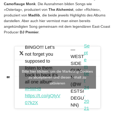
Camoflauge Monk
. Die Ausnahmen bilden Songs wie
»Ostertag«, produziert von
The Alchemist
, oder »Richies«,
produziert von
Madlib
, die beide jeweils Highlights des Albums
darstellen. Aber auch hier vermisst man einen bereits
angekündigten Song gemeinsam mit dem legendären East-Coast
Producer
DJ Premier
.
Se
BINGO!!! Let’s
—
pt
not forget you
WEST
e
supposed to
SIDE
m
listen to them
GUN
Bitte hier klicken, um die Marketing-Cookies
be
back to back it’s
N
zu akzeptieren und diesen Inhalt zu
r
all one album
aktivieren
(@W
24
#HWH8
ESTSI
,
https://t.co/gQtyV
DEGU
20
07k2X
NN)
21