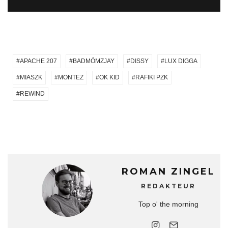
APACHE 207
BADMÓMZJAY
DISSY
LUX DIGGA
MIASZK
MONTEZ
OK KID
RAFIKI PZK
REWIND
ROMAN ZINGEL
REDAKTEUR
Top o' the morning