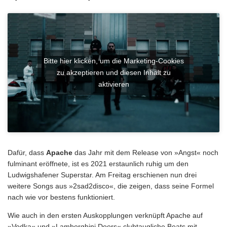
Bitte hier klicken, um die Marketing-Cookies
zu akzeptieren und diesen Inhalt zu
aktivieren
Dafür, dass
Apache
das Jahr mit dem Release von »Angst« noch
fulminant eröffnete, ist es 2021 erstaunlich ruhig um den
Ludwigshafener Superstar. Am Freitag erschienen nun drei
weitere Songs aus »2sad2disco«, die zeigen, dass seine Formel
nach wie vor bestens funktioniert.
Wie auch in den ersten Auskopplungen verknüpft Apache auf
»Vodka« und »Lamborghini Doors« clubtaugliche Beats mit