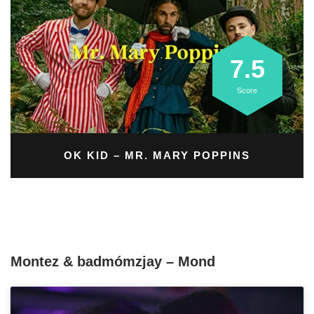
7.5
Score
OK KID
– MR. MARY POPPINS
Montez & badmómzjay – Mond