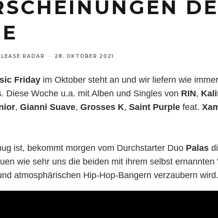
RSCHEINUNGEN D
E
ELEASE RADAR
·
28. OKTOBER 2021
ic Friday
im Oktober steht an und wir liefern wie immer
. Diese Woche u.a. mit Alben und Singles von
RIN
,
Kal
nior
,
Gianni
Suave
,
Grosses
K
,
Saint Purple
feat.
Xa
nug ist, bekommt morgen vom Durchstarter Duo
Palas
di
auen wie sehr uns die beiden mit ihrem selbst ernannten
und atmosphärischen Hip-Hop-Bangern verzaubern wird