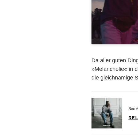
Da aller guten Din
»Melancholie« in d
die gleichnamige 
See A
RE