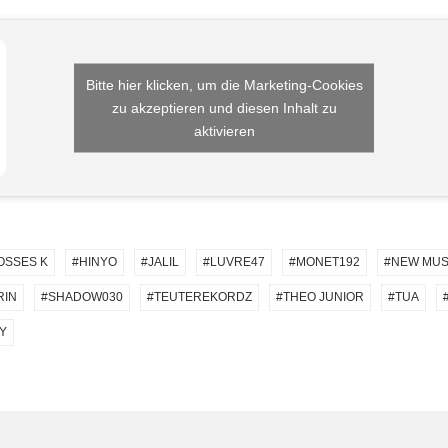
Bitte hier klicken, um die Marketing-Cookies
zu akzeptieren und diesen Inhalt zu
aktivieren
OSSES K
HINYO
JALIL
LUVRE47
MONET192
NEW MUS
RIN
SHADOW030
TEUTEREKORDZ
THEO JUNIOR
TUA
Y