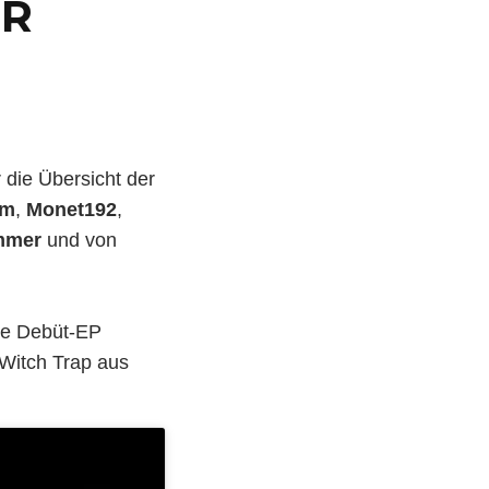
ER
 die Übersicht der
im
,
Monet192
,
mmer
und von
e Debüt-EP
 Witch Trap aus
.