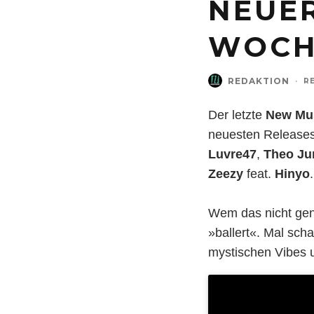
NEUE
WOCH
REDAKTION
·
R
Der letzte
New Mus
neuesten Releases
Luvre47
,
Theo
Ju
Zeezy
feat.
Hinyo
.
Wem das nicht ge
»ballert«. Mal sch
mystischen Vibes 