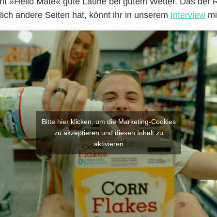
ht »Hello Mate« gute Laune bei gutem Wetter. Das der 
lich andere Seiten hat, könnt ihr in unserem
Interview
mi
Bitte hier klicken, um die Marketing-Cookies
zu akzeptieren und diesen Inhalt zu
aktivieren