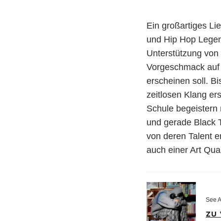
Ein großartiges L
und Hip Hop Leg
Unterstützung von
Vorgeschmack auf
erscheinen soll. B
zeitlosen Klang e
Schule begeistern
und gerade Black T
von deren Talent e
auch einer Art Qua
See A
ZU