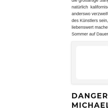
die großartige Sä
natürlich kaliforn
anderswo verzweif
des Künstlers sein
liebenswert mache
Sommer auf Dauers
DANGER
MICHAE