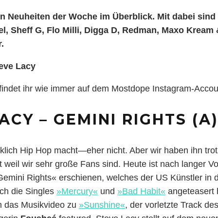
en Neuheiten der Woche im Überblick. Mit dabei sind 
l, Sheff G, Flo Milli, Digga D, Redman, Maxo Kream
.
eve Lacy
findet ihr wie immer auf dem Mostdope Instagram-Accou
ACY – GEMINI RIGHTS (A
klich Hip Hop macht—eher nicht. Aber wir haben ihn tro
 weil wir sehr große Fans sind. Heute ist nach langer Vo
emini Rights« erschienen, welches der US Künstler in
ch die Singles
»Mercury«
und
»Bad Habit«
angeteasert 
m das Musikvideo zu
»Sunshine«
, der vorletzte Track d