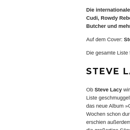
Die international
Cudi, Rowdy Rebe
Butcher
und mehr
Auf dem Cover:
St
Die gesamte Liste 
STEVE L
Ob
Steve Lacy
wir
Liste geschmuggelt
das neue Album »G
Wochen schon dur
erschien außerde