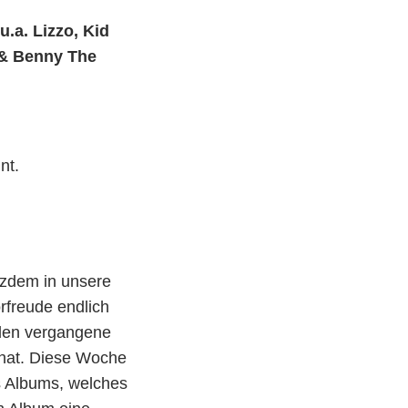
u.a. Lizzo, Kid
 & Benny The
nt.
)
tzdem in unsere
rfreude endlich
 den vergangene
hat. Diese Woche
es Albums, welches