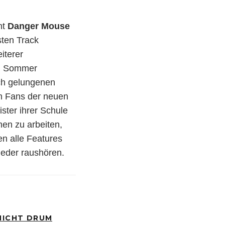
nt
Danger Mouse
sten Track
iterer
en Sommer
ich gelungenen
ch Fans der neuen
ster ihrer Schule
en zu arbeiten,
en alle Features
wieder raushören.
 NICHT DRUM