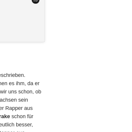
eschrieben.
hen es ihm, da er
 wir uns schon, ob
wachsen sein
der Rapper aus
rake
schon für
utlich besser,