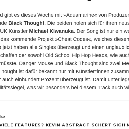
ied gibt es dieses Woche mit »Aquamarine« von Produze
ende
Black Thought
. Die beiden holen sich für ihren neu
 UK Künstler
Michael Kiwanuka
. Der Song ist nur ein we
 das kommende Projekt »Cheat Codes«, welches dies
is jetzt haben alle Singles überzeugt und einen unglaubl
rschaffen der sowohl Old School Hip Hop Heads, wie au
 müsste. Danger Mouse und Black Thought sind zwei Mei
hought ist dafür bekannt nur mit Künstler*innen zusamm
r auch einhundert Prozent überzeugt ist. Damit unterlieg
litätssiegel, was wir besonders bei diesem Track auch 
lso
 VIELE FEATURES? KEVIN ABSTRACT SCHERT SICH