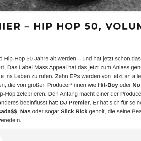
IER – HIP HOP 50, VOLU
 Hip-Hop 50 Jahre alt werden – und hat jetzt schon das
t. Das Label Mass Appeal hat das jetzt zum Anlass g
 ins Leben zu rufen. Zehn EPs werden von jetzt an alle 
den, die von großen Producer*innen wie
Hit-Boy
oder
No 
p-Hop zelebrieren. Den Anfang macht einer der Produce
nderes beeinflusst hat:
DJ Premier
. Er hat sich für se
Bada$$
,
Nas
oder sogar
Slick Rick
geholt, die seine Be
veredeln.