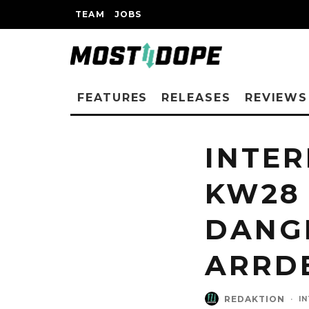
TEAM
JOBS
FEATURES
RELEASES
REVIEWS
INTER
KW28 
DANGE
ARRDE
REDAKTION
·
I