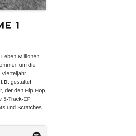
ME 1
 Leben Millionen
enommen um die
Vierteljahr
I.D.
gestaltet
r, der den Hip-Hop
ine 5-Track-EP
ats und Scratches