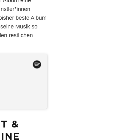
n Album eine
nstler*innen
bisher beste Album
 seine Musik so
en restlichen
T &
INE