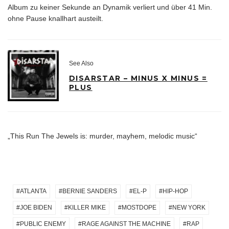
Album zu keiner Sekunde an Dynamik verliert und über 41 Min.
ohne Pause knallhart austeilt.
See Also
DISARSTAR – MINUS X MINUS =
PLUS
„This Run The Jewels is: murder, mayhem, melodic music“
ATLANTA
BERNIE SANDERS
EL-P
HIP-HOP
JOE BIDEN
KILLER MIKE
MOSTDOPE
NEW YORK
PUBLIC ENEMY
RAGE AGAINST THE MACHINE
RAP