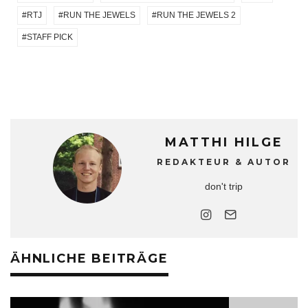
RTJ
RUN THE JEWELS
RUN THE JEWELS 2
STAFF PICK
MATTHI HILGE
REDAKTEUR & AUTOR
don't trip
ÄHNLICHE BEITRÄGE