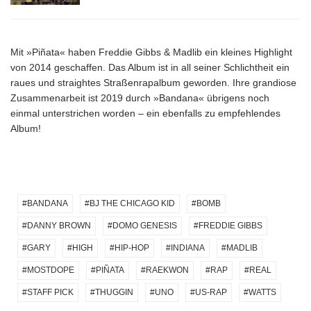
Mit »Piñata« haben Freddie Gibbs & Madlib ein kleines Highlight
von 2014 geschaffen. Das Album ist in all seiner Schlichtheit ein
raues und straightes Straßenrapalbum geworden. Ihre grandiose
Zusammenarbeit ist 2019 durch »Bandana« übrigens noch
einmal unterstrichen worden – ein ebenfalls zu empfehlendes
Album!
BANDANA
BJ THE CHICAGO KID
BOMB
DANNY BROWN
DOMO GENESIS
FREDDIE GIBBS
GARY
HIGH
HIP-HOP
INDIANA
MADLIB
MOSTDOPE
PIÑATA
RAEKWON
RAP
REAL
STAFF PICK
THUGGIN
UNO
US-RAP
WATTS