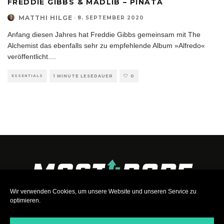
FREDDIE GIBBS & MADLIB – PIÑATA
MATTHI HILGE
·
8. SEPTEMBER 2020
Anfang diesen Jahres hat Freddie Gibbs gemeinsam mit The
Alchemist das ebenfalls sehr zu empfehlende Album »Alfredo«
veröffentlicht.
...
ESSENTIALS
1 MINUTE LESEDAUER
0
Wir verwenden Cookies, um unsere Website und unseren Service zu
optimieren.