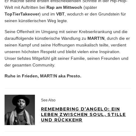
Er machte seine ersten entscheidenden Schritte in der Hip-Hop-
Welt mit Auftritten bei
Rap am Mittwoch
(später
TopTierTakeover
) und im
VBT
, wodurch er den Grundstein für
seinen künstlerischen Weg legte.
Seine Offenheit im Umgang mit seiner Krebserkrankung und die
darauffolgende künstlerische Wandlung zu
MART!N
, durch die er
seinen Kampf und seine Hoffnungen musikalisch teilte, verdient
unseren höchsten Respekt und bleibt vielen eine Inspiration.
Unser tiefstes Mitgefühl gilt seiner Familie, seinen Freunden und
der gesamten Community.
Ruhe in Frieden, MART!N aka Presto.
See Also
REMEMBERING D’ANGELO: EIN
LEBEN ZWISCHEN SOUL, STILLE
UND RÜCKKEHR