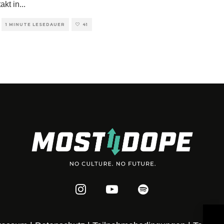
akt in
...
1 MINUTE LESEDAUER
41