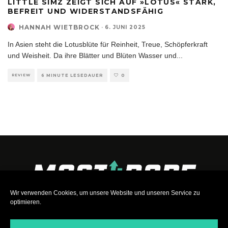
LITTLE SIMZ ZEIGT SICH AUF »LOTUS« STARK,
BEFREIT UND WIDERSTANDSFÄHIG
HANNAH WIETBROCK
·
6. JUNI 2025
In Asien steht die Lotusblüte für Reinheit, Treue, Schöpferkraft
und Weisheit. Da ihre Blätter und Blüten Wasser und
...
REVIEW
6 MINUTE LESEDAUER
0
Wir verwenden Cookies, um unsere Website und unseren Service zu
optimieren.