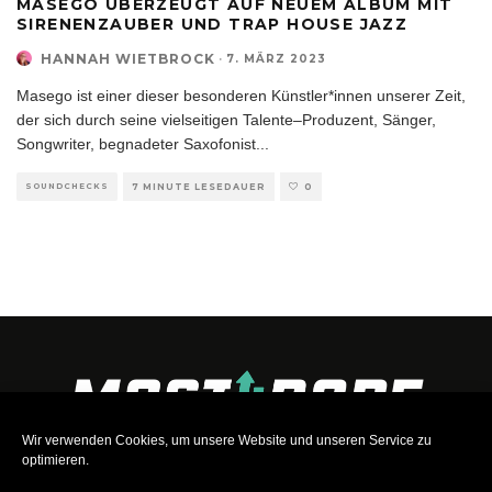
MASEGO ÜBERZEUGT AUF NEUEM ALBUM MIT
SIRENENZAUBER UND TRAP HOUSE JAZZ
HANNAH WIETBROCK
·
7. MÄRZ 2023
Masego ist einer dieser besonderen Künstler*innen unserer Zeit,
der sich durch seine vielseitigen Talente–Produzent, Sänger,
Songwriter, begnadeter Saxofonist
...
SOUNDCHECKS
7 MINUTE LESEDAUER
0
Wir verwenden Cookies, um unsere Website und unseren Service zu
optimieren.