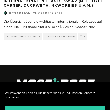
INTERNATIONAL RELEASES KW 42 (MIT LOYLE
CARNER, DUCKWRTH, NXWORRIES U.V.M.)
REDAKTION
·
21. OKTOBER 2022
Die Übersicht über die wichtigsten internationalen Releases auf
einen Blick. Mit dabei sind u.a. bbno$, Armani Caesar, NBA
...
INTERNATIONALE RELEASES
2 MINUTE LESEDAUER
4
Wir verwenden Cookies, um unsere Website und unseren Service zu
optimieren.