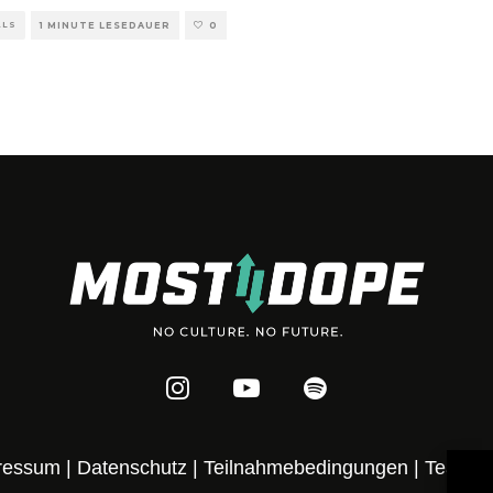
ALS
1 MINUTE LESEDAUER
0
ressum
|
Datenschutz
|
Teilnahmebedingungen
|
Team
|