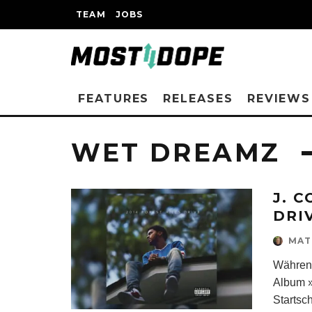
TEAM
JOBS
FEATURES
RELEASES
REVIEWS
WET DREAMZ
J. C
DRI
MAT
Währen
Album »
Startsc