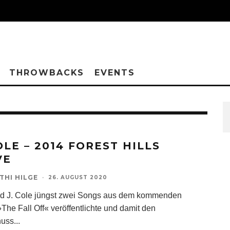
THROWBACKS
EVENTS
OLE – 2014 FOREST HILLS
VE
THI HILGE
·
26. AUGUST 2020
d J. Cole jüngst zwei Songs aus dem kommenden
The Fall Off« veröffentlichte und damit den
huss
...