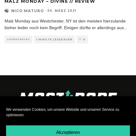
MALZ MONDAY – DIVINE // REVIEW
NICO MATURO
·
30. MÄRZ 2021
Malz Monday aus Westchester, NY ist den meisten hierzulande
bisher leider noch kein Begriff. Einigen dürfte er allerdings aus
...
SOUNDCHECKS
1 MINUTE LESEDAUER
0
Wir verwenden Cookies, um unsere Website und unseren Service zu
optimieren.
Akzeptieren