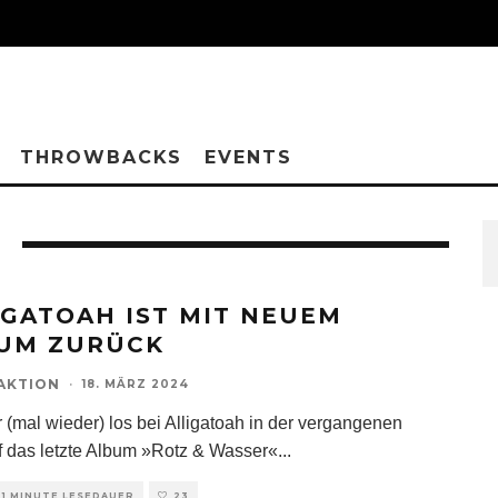
THROWBACKS
EVENTS
IGATOAH IST MIT NEUEM
UM ZURÜCK
AKTION
·
18. MÄRZ 2024
r (mal wieder) los bei Alligatoah in der vergangenen
uf das letzte Album »Rotz & Wasser«
...
1 MINUTE LESEDAUER
23