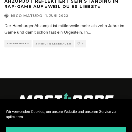
AHZUMJOT REFLEKTIERT SEIN STANDING IM
RAP-GAME AUF »WEIL DU ES LIEBST«
NICO MATURO
·
1. JUNI 2022
Der Hamburger Ahzumjot ist mittlerweile mehr als zehn Jahre im
Game und damit schon fast ein Urgestein. In
...
SOUNDCHECKS
3 MINUTE LESEDAUER
4
Wir verwenden Cookies, um unsere Website und unseren Service zu
optimieren.