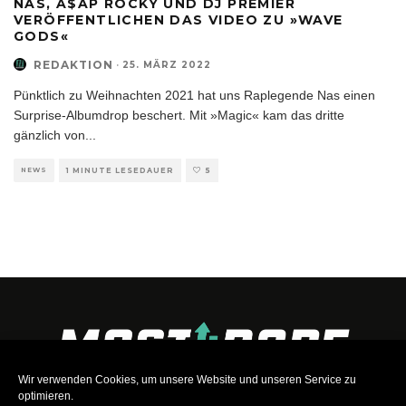
NAS, A$AP ROCKY UND DJ PREMIER
VERÖFFENTLICHEN DAS VIDEO ZU »WAVE
GODS«
REDAKTION
·
25. MÄRZ 2022
Pünktlich zu Weihnachten 2021 hat uns Raplegende Nas einen
Surprise-Albumdrop beschert. Mit »Magic« kam das dritte
gänzlich von
...
NEWS
1 MINUTE LESEDAUER
5
Wir verwenden Cookies, um unsere Website und unseren Service zu
optimieren.