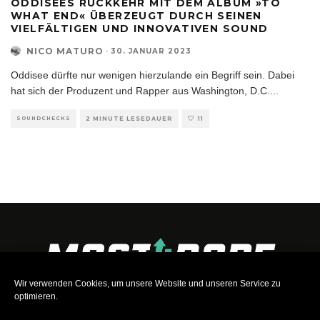
ODDISEES RÜCKKEHR MIT DEM ALBUM »TO
WHAT END« ÜBERZEUGT DURCH SEINEN
VIELFÄLTIGEN UND INNOVATIVEN SOUND
NICO MATURO
·
30. JANUAR 2023
Oddisee dürfte nur wenigen hierzulande ein Begriff sein. Dabei
hat sich der Produzent und Rapper aus Washington, D.C.
...
SOUNDCHECKS
2 MINUTE LESEDAUER
11
Wir verwenden Cookies, um unsere Website und unseren Service zu
optimieren.