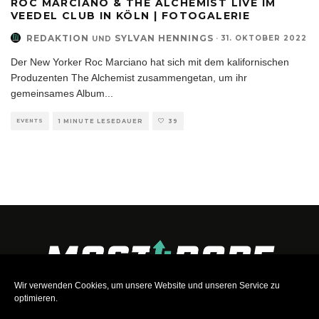
ROC MARCIANO & THE ALCHEMIST LIVE IM
VEEDEL CLUB IN KÖLN | FOTOGALERIE
REDAKTION
SYLVAN HENNINGS
·
31. OKTOBER 2022
UND
Der New Yorker Roc Marciano hat sich mit dem kalifornischen
Produzenten The Alchemist zusammengetan, um ihr
gemeinsames Album
...
EVENTS
1 MINUTE LESEDAUER
39
Wir verwenden Cookies, um unsere Website und unseren Service zu
optimieren.