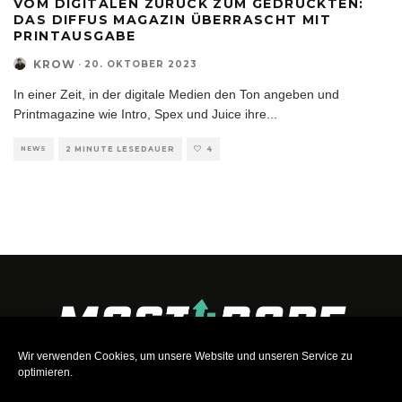
VOM DIGITALEN ZURÜCK ZUM GEDRUCKTEN:
DAS DIFFUS MAGAZIN ÜBERRASCHT MIT
PRINTAUSGABE
KROW
·
20. OKTOBER 2023
In einer Zeit, in der digitale Medien den Ton angeben und
Printmagazine wie Intro, Spex und Juice ihre
...
NEWS
2 MINUTE LESEDAUER
4
Wir verwenden Cookies, um unsere Website und unseren Service zu
optimieren.