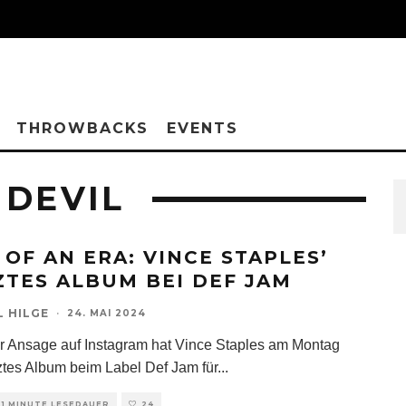
THROWBACKS
EVENTS
 DEVIL
 OF AN ERA: VINCE STAPLES’
ZTES ALBUM BEI DEF JAM
L HILGE
·
24. MAI 2024
er Ansage auf Instagram hat Vince Staples am Montag
tztes Album beim Label Def Jam für
...
1 MINUTE LESEDAUER
24