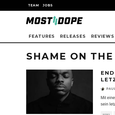
TEAM
JOBS
FEATURES
RELEASES
REVIEWS
SHAME ON THE
END
LET
PAU
Mit ein
sein le
NEWS