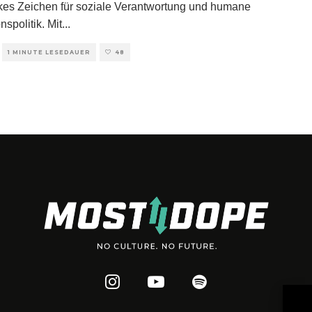
rkes Zeichen für soziale Verantwortung und humane
nspolitik. Mit
...
1 MINUTE LESEDAUER
48