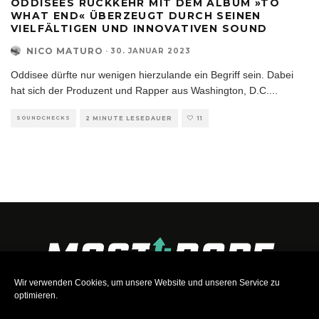
ODDISEES RÜCKKEHR MIT DEM ALBUM »TO
WHAT END« ÜBERZEUGT DURCH SEINEN
VIELFÄLTIGEN UND INNOVATIVEN SOUND
NICO MATURO
·
30. JANUAR 2023
Oddisee dürfte nur wenigen hierzulande ein Begriff sein. Dabei
hat sich der Produzent und Rapper aus Washington, D.C.
...
SOUNDCHECKS
2 MINUTE LESEDAUER
11
Wir verwenden Cookies, um unsere Website und unseren Service zu
optimieren.