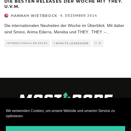
DIE BESTEN RELEASES DER WOCHE MIT THEY.
U.V.M.
HANNAH WIETBROCK
·
6. DEZEMBER 2024
Die internationalen Neuheiten der Woche im Überblick. Mit dabei
sind Smino, Arima Ederra, Mereba und THEY.. THEY. –
...
INTERNATIONALE RELEASES
1 MINUTE LESEDAUER
11
Wir verwenden Cookies, um unsere Website und unseren Service zu
optimieren.