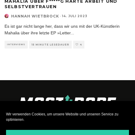
MAHALIA ÜBER F*****G HARTE ARBEIT UND
SELBSTVERTRAUEN
HANNAH WIETBROCK
·
14. JULI 2023
Es ist gar nicht lange her, dass wir uns mit der UK-Künstlerin
Mahalia über ihre letzte EP »Letter
...
INTERVIEWS
15 MINUTE LESEDAUER
4
Wir verwenden Cookies, um unsere Website und unseren Service zu
optimieren.