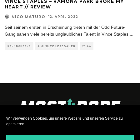
VINCE STAPLES – RAMONA PARK BROKE MY
HEART // REVIEW
NICO MATURO
·
12. APRIL 2022
Seit seinem ersten in Erscheinung treten mit der Odd Future-
Gang sahen viele bereits unglaubliches Talent in Vince Staples.
...
SOUNDCHECKS
4 MINUTE LESEDAUER
44
Wir verwenden Cookies, um unsere Website und unseren Service zu
optimieren.