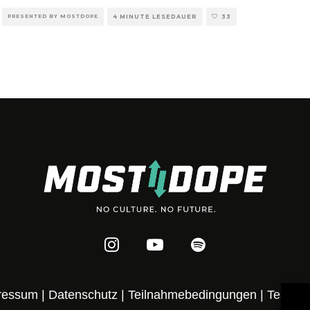
PRESENTED BY MOSTDOPE
4 MINUTE LESEDAUER
33
ressum
|
Datenschutz
|
Teilnahmebedingungen
|
Team
|