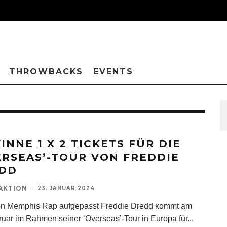
THROWBACKS
EVENTS
INNE 1 X 2 TICKETS FÜR DIE
ERSEAS’-TOUR VON FREDDIE
DD
AKTION
·
23. JANUAR 2024
on Memphis Rap aufgepasst Freddie Dredd kommt am
ruar im Rahmen seiner ‘Overseas’-Tour in Europa für
...