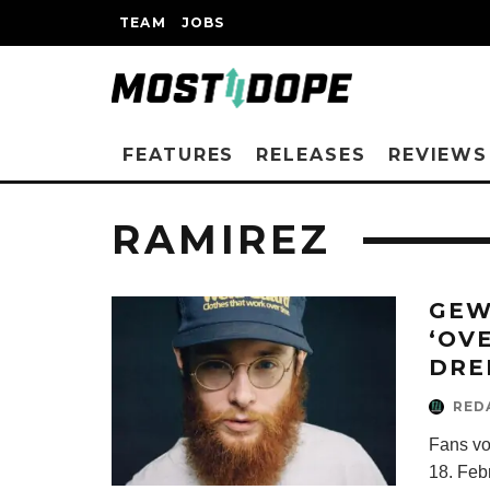
TEAM
JOBS
FEATURES
RELEASES
REVIEWS
RAMIREZ
GEW
‘OV
DRE
RED
Fans v
18. Feb