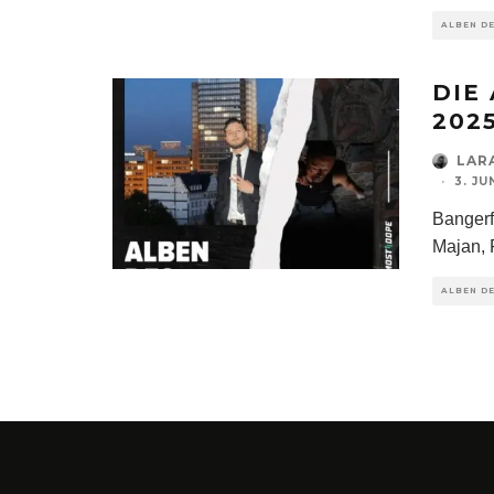
ALBEN D
DIE
202
LAR
·
3. JU
Bangerf
Majan, 
ALBEN D