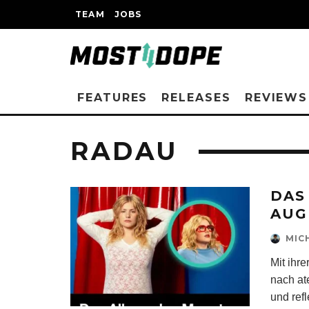
TEAM
JOBS
FEATURES
RELEASES
REVIEWS
RADAU
DAS
AUG
MIC
Mit ihr
nach at
und ref