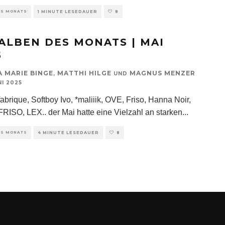
ES MONATS
1 MINUTE LESEDAUER
8
 ALBEN DES MONATS | MAI
5
A MARIE BINGE
MATTHI HILGE
MAGNUS MENZER
,
UND
NI 2025
abrique, Softboy Ivo, *maliiik, OVE, Friso, Hanna Noir,
FRISO, LEX.. der Mai hatte eine Vielzahl an starken
...
ES MONATS
4 MINUTE LESEDAUER
8