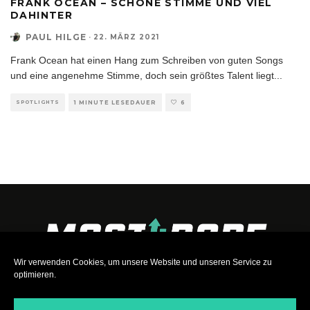
FRANK OCEAN – SCHÖNE STIMME UND VIEL
DAHINTER
PAUL HILGE
·
22. MÄRZ 2021
Frank Ocean hat einen Hang zum Schreiben von guten Songs
und eine angenehme Stimme, doch sein größtes Talent liegt
...
SPOTLIGHTS
1 MINUTE LESEDAUER
6
Wir verwenden Cookies, um unsere Website und unseren Service zu
optimieren.