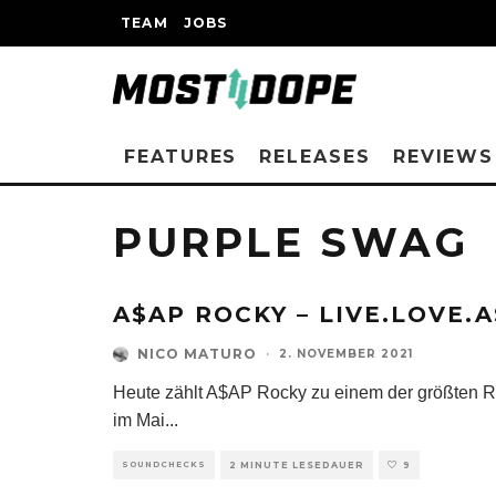
TEAM
JOBS
FEATURES
RELEASES
REVIEWS
PURPLE SWAG
A$AP ROCKY – LIVE.LOVE.A
NICO MATURO
·
2. NOVEMBER 2021
Heute zählt A$AP Rocky zu einem der größten Rap
im Mai
...
SOUNDCHECKS
2 MINUTE LESEDAUER
9