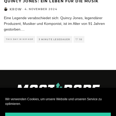
QUINCY JONES: EIN LEBEN FÜR DIE MUSIK
KROW
·
4. NOVEMBER 2024
Eine Legende verabschiedet sich: Quincy Jones, legendärer
Produzent, Musiker und Komponist, ist im Alter von 91 Jahren
gestorben.
...
THIS DAY IN HIP-HOP
3 MINUTE LESEDAUER
10
Wir verwenden Cookies, um unsere Website und unseren Service zu
optimieren.