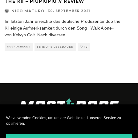
THE KII – PIUPIUPIU // REVIEW
NICO MATURO
·
30. SEPTEMBER 2021
Im letzten Jahr erreichte das deutsche Produzentenduo the
Kii einige Aufmerksamkeit durch den Song »Walk Alone«
von Kelvyn Colt. Nach diversen
...
SOUNDCHECKS
1 MINUTE LESEDAUER
12
Wir verwenden Cookies, um unsere Website und unseren Service zu
optimieren.