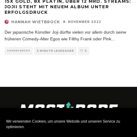
15X GOLD, 8X PLATIN, ÜBER 12 MRD. STREAMS:
JOJII STEHT MIT NEUEM ALBUM UNTER
ERFOLGSDRUCK
HANNAH WIETBROCK
·
8. NOVEMBER 2022
Der japanische Künstler Joji dürfte vielen vor allem durch seine
früheren Comedy-Alter Egos wie Filthy Frank oder Pink
...
SOUNDCHECKS
3 MINUTE LESEDAUER
3
Wir verwenden Cookies, um unsere Website und unseren Service zu
optimieren.