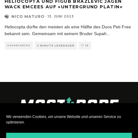
HELIOCOPTA UND FIGUB BRAZLEVIČ JAGEN
WACK EMCEES AUF »UNTERGRUND PLATIN«
NICO MATURO
·
13. JUNI 2023
Heliocopta dürfte den meisten als eine Hälfte des Duos Peti Free
bekannt sein. Gemeinsam mit seinem Bruder Supah
...
SOUNDCHECKS
2 MINUTE LESEDAUER
19
Wir verwenden Cookies, um unsere Website und unseren Service zu
optimieren.