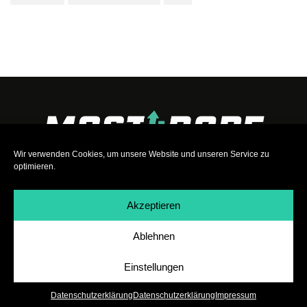
Wir verwenden Cookies, um unsere Website und unseren Service zu
optimieren.
Akzeptieren
Ablehnen
Impressum
|
Datenschutz
|
Teilnahmebedingungen
|
Team
|
Jobs
Einstellungen
Datenschutzerklärung
Datenschutzerklärung
Impressum