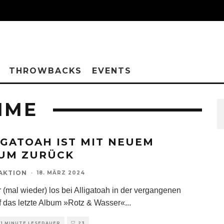
THROWBACKS
EVENTS
IME
IGATOAH IST MIT NEUEM
UM ZURÜCK
AKTION
·
18. MÄRZ 2024
r (mal wieder) los bei Alligatoah in der vergangenen
uf das letzte Album »Rotz & Wasser«
...
1 MINUTE LESEDAUER
23