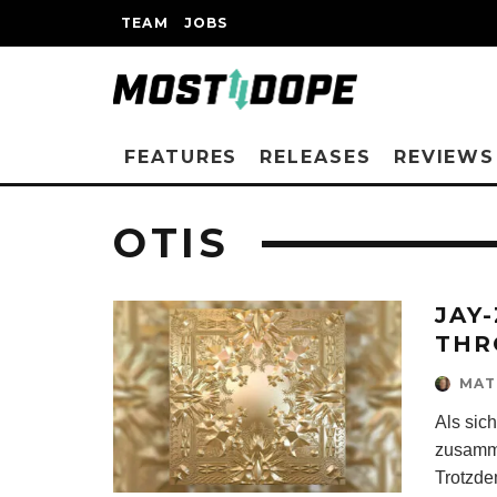
TEAM
JOBS
FEATURES
RELEASES
REVIEWS
OTIS
JAY
THR
MAT
Als sic
zusamme
Trotzde