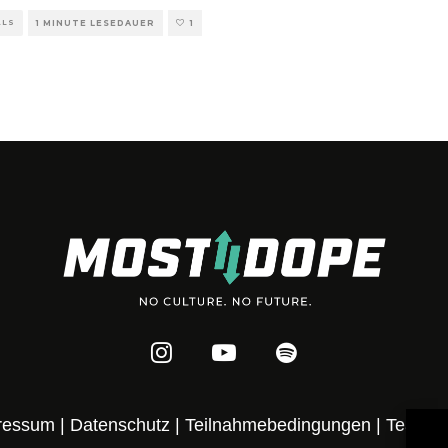
ALS
1 MINUTE LESEDAUER
1
ressum
|
Datenschutz
|
Teilnahmebedingungen
|
Team
|