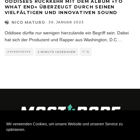
ODDISEES RÜCKKEHR MIT DEM ALBUM »TO
WHAT END« ÜBERZEUGT DURCH SEINEN
VIELFÄLTIGEN UND INNOVATIVEN SOUND
NICO MATURO
·
30. JANUAR 2023
Oddisee dürfte nur wenigen hierzulande ein Begriff sein. Dabei
hat sich der Produzent und Rapper aus Washington, D.C.
...
SOUNDCHECKS
2 MINUTE LESEDAUER
11
Wir verwenden Cookies, um unsere Website und unseren Service zu
optimieren.