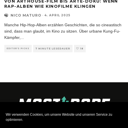
VON ARTHOUSE-FILM BIS ARTE-DOKU: WENN
RAP-ALBEN WIE KINOFILME KLINGEN
NICO MATURO
·
4. APRIL 2025
Manche Hip-Hop-Alben erzählen Geschichten, die so cineastisch
sind, dass man glaubt, im Kino zu sitzen. Über urbane Kung-Fu-
Kämpfer,
...
EDITOR'S PICKS
7 MINUTE LESEDAUER
18
Wir verwenden Cookies, um unsere Website und unseren Service zu
optimieren.