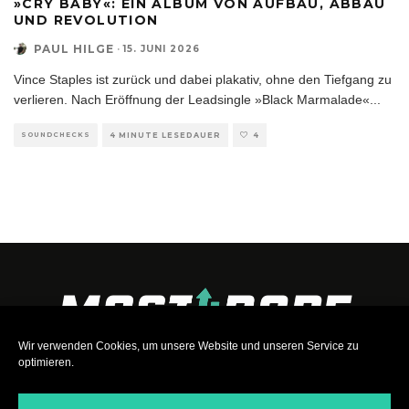
»CRY BABY«: EIN ALBUM VON AUFBAU, ABBAU
UND REVOLUTION
PAUL HILGE
·
15. JUNI 2026
Vince Staples ist zurück und dabei plakativ, ohne den Tiefgang zu
verlieren. Nach Eröffnung der Leadsingle »Black Marmalade«
...
SOUNDCHECKS
4 MINUTE LESEDAUER
4
Wir verwenden Cookies, um unsere Website und unseren Service zu
optimieren.