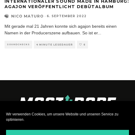
INTERNATIONALER SOUND MADE IN HAMBURG:
AGAJON VERÖFFENTLICHT DEBÜTALBUM
NICO MATURO
·
6. SEPTEMBER 2022
Mit gerade mal 21 Jahren konnte sich agajon bereits einen
Namen in der Producerszene aufbauen. So ist er
...
SOUNDCHECKS
4 MINUTE LESEDAUER
6
Wir verwenden Cookies, um unsere Website und unseren Service zu
optimieren.