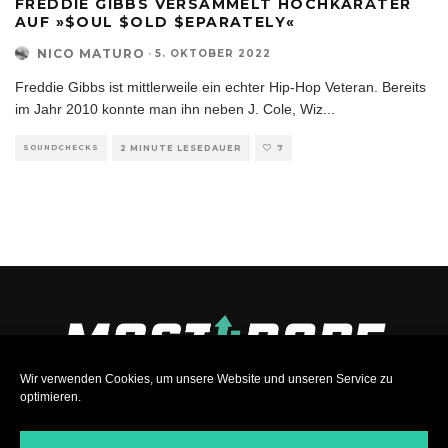
FREDDIE GIBBS VERSAMMELT HOCHKARÄTER
AUF »$OUL $OLD $EPARATELY«
NICO MATURO
·
5. OKTOBER 2022
Freddie Gibbs ist mittlerweile ein echter Hip-Hop Veteran. Bereits
im Jahr 2010 konnte man ihn neben J. Cole, Wiz
...
SOUNDCHECKS
2 MINUTE LESEDAUER
7
Wir verwenden Cookies, um unsere Website und unseren Service zu
optimieren.