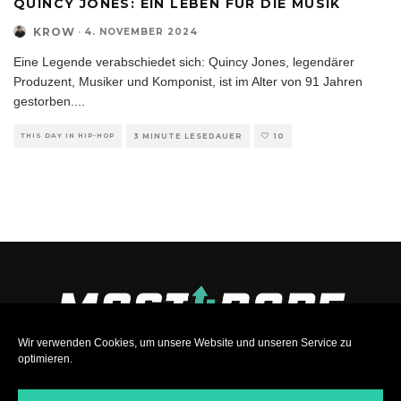
QUINCY JONES: EIN LEBEN FÜR DIE MUSIK
KROW
·
4. NOVEMBER 2024
Eine Legende verabschiedet sich: Quincy Jones, legendärer
Produzent, Musiker und Komponist, ist im Alter von 91 Jahren
gestorben.
...
THIS DAY IN HIP-HOP
3 MINUTE LESEDAUER
10
Wir verwenden Cookies, um unsere Website und unseren Service zu
optimieren.