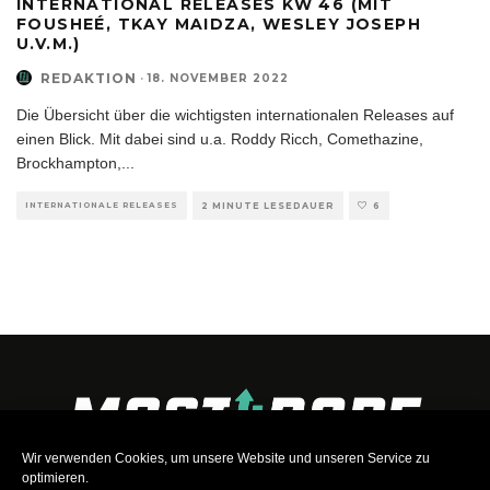
INTERNATIONAL RELEASES KW 46 (MIT
FOUSHEÉ, TKAY MAIDZA, WESLEY JOSEPH
U.V.M.)
REDAKTION
·
18. NOVEMBER 2022
Die Übersicht über die wichtigsten internationalen Releases auf
einen Blick. Mit dabei sind u.a. Roddy Ricch, Comethazine,
Brockhampton,
...
INTERNATIONALE RELEASES
2 MINUTE LESEDAUER
6
Wir verwenden Cookies, um unsere Website und unseren Service zu
optimieren.