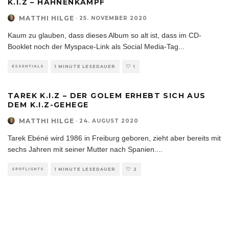
K.I.Z – HAHNENKAMPF
MATTHI HILGE
·
25. NOVEMBER 2020
Kaum zu glauben, dass dieses Album so alt ist, dass im CD-
Booklet noch der Myspace-Link als Social Media-Tag
...
ESSENTIALS
1 MINUTE LESEDAUER
1
TAREK K.I.Z – DER GOLEM ERHEBT SICH AUS
DEM K.I.Z-GEHEGE
MATTHI HILGE
·
24. AUGUST 2020
Tarek Ebéné wird 1986 in Freiburg geboren, zieht aber bereits mit
sechs Jahren mit seiner Mutter nach Spanien.
...
SPOTLIGHTS
1 MINUTE LESEDAUER
2