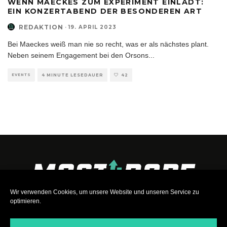
WENN MAECKES ZUM EXPERIMENT EINLÄDT:
EIN KONZERTABEND DER BESONDEREN ART
REDAKTION
·
19. APRIL 2023
Bei Maeckes weiß man nie so recht, was er als nächstes plant.
Neben seinem Engagement bei den Orsons
...
EVENTS
4 MINUTE LESEDAUER
42
Wir verwenden Cookies, um unsere Website und unseren Service zu
optimieren.